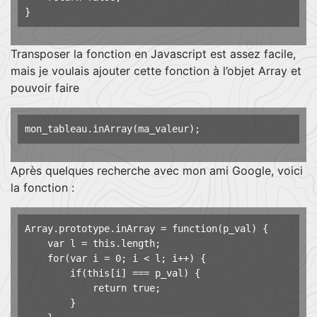
Transposer la fonction en Javascript est assez facile,
mais je voulais ajouter cette fonction à l’objet Array et
pouvoir faire
Après quelques recherche avec mon ami Google, voici
la fonction :
Array.prototype.inArray = function(p_val) {

    var l = this.length;

    for(var i = 0; i < l; i++) {

        if(this[i] === p_val) {

            return true;

        }
