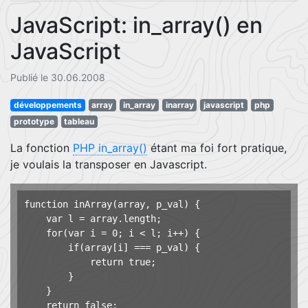
JavaScript: in_array() en
JavaScript
Publié le 30.06.2008
développements
array
in_array
inarray
javascript
php
prototype
tableau
La fonction
PHP in_array()
étant ma foi fort pratique,
je voulais la transposer en Javascript.
function inArray(array, p_val) {

    var l = array.length;

    for(var i = 0; i < l; i++) {

        if(array[i] === p_val) {

            return true;

        }

    }

    return false;
