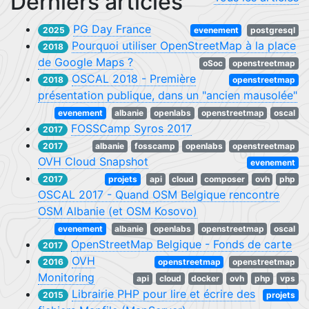
Derniers articles
PG Day France
2025
evenement
postgresql
Pourquoi utiliser OpenStreetMap à la place
2018
de Google Maps ?
oSoc
openstreetmap
OSCAL 2018 - Première
2018
openstreetmap
présentation publique, dans un "ancien mausolée"
evenement
albanie
openlabs
openstreetmap
oscal
FOSSCamp Syros 2017
2017
2017
albanie
fosscamp
openlabs
openstreetmap
OVH Cloud Snapshot
evenement
2017
projets
api
cloud
composer
ovh
php
OSCAL 2017 - Quand OSM Belgique rencontre
OSM Albanie (et OSM Kosovo)
evenement
albanie
openlabs
openstreetmap
oscal
OpenStreetMap Belgique - Fonds de carte
2017
OVH
2016
openstreetmap
openstreetmap
Monitoring
api
cloud
docker
ovh
php
vps
Librairie PHP pour lire et écrire des
2015
projets